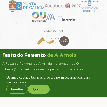
COLABORAN
Festa do Pemento
de A Arnoia
A Festa do Pemento de A Arnoia, no corazón de O
Ribeiro (Ourense). Tres días de pemento, música e tradición.
Usamos cookies técnicas e, co teu permiso, analíticas para
CONTACTO
GL
▾
mellorar a web.
A Arnoia · 32417 · Ourense
Rexeitar
Aceptar
988 48 69 00
contacto@festadopemento.es