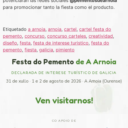
potenciarán las redes sociales
@pementosdearnoia
para promocionar tanto la fiesta como el producto.
Etiquetado
a arnoia
,
arnoia
,
cartel
,
cartel festa do
pemento
,
concurso
,
concurso carteles
,
creatividad
,
diseño
,
festa
,
festa de interese turistico
,
festa do
pemento
,
fiesta
,
galicia
,
pimiento
Festa do Pemento
de A Arnoia
DECLARADA DE INTERESE TURÍSTICO DE GALICIA
31 de xullo · 1 e 2 de agosto de 2026 · A Arnoia (Ourense)
Ven visitarnos!
CO APOIO DE