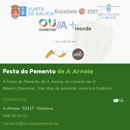
COLABORAN
Festa do Pemento
de A Arnoia
A Festa do Pemento de A Arnoia, no corazón de O
Ribeiro (Ourense). Tres días de pemento, música e tradición.
CONTACTO
GL
▾
A Arnoia · 32417 · Ourense
988 48 69 00
contacto@festadopemento.es